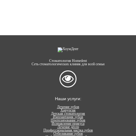
Стоматология Homedent
Сеть стоматологических клиник для всей семьи
Наши услуги:
Лечение зубов
Хирургия
Детская стоматология
Имплантация зубов
Протезирование зубов
Исправление прикуса
Лечение дёсен
Профессиональная чистка зубов
Отбеливание зубов