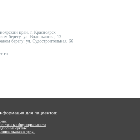
сноярский край, г. Красноярск
вом берегу: ул. Водопьянова, 13
авом берегу: ул. Судостроительная, 66
x.ru
нформация для пациентов:
райс
олитика конфиденциальности
адзорные органы
равила оказания услуг