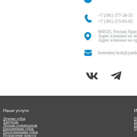
+7 (391) 277-20-55
+7 (391) 275-65-65
660125, Россия, Кра
Адрес клиники на ле
Адрес клиники на пр
homedent.krsk@yande
Наши услуги:
И
Лечение зубов
П
Хирургия
П
Детская стоматология
Н
Имплантация зубов
П
Протезирование зубов
Исправление прикуса