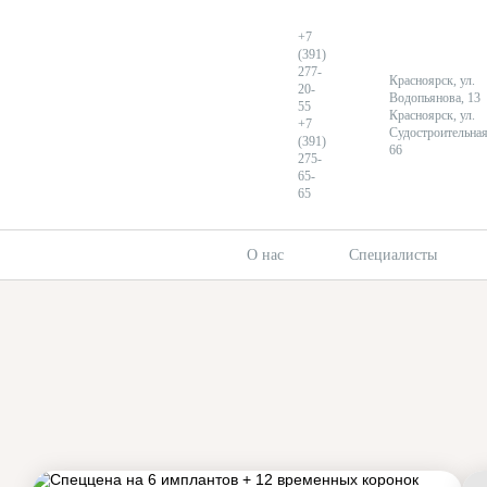
+7
(391)
277-
Красноярск, ул.
20-
Водопьянова, 13
55
Красноярск, ул.
+7
Судостроительная
(391)
66
275-
65-
Главная
65
Новости
Новости в Красноярске
О нас
Специалисты