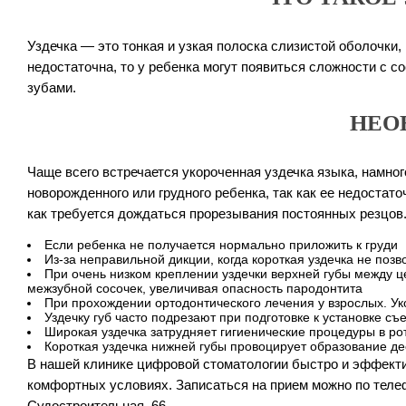
Уздечка — это тонкая и узкая полоска слизистой оболочки,
недостаточна, то у ребенка могут появиться сложности с с
зубами.
НЕО
Чаще всего встречается укороченная уздечка языка, намног
новорожденного или грудного ребенка, так как ее недостато
как требуется дождаться прорезывания постоянных резцо
Если ребенка не получается нормально приложить к груди
Из-за неправильной дикции, когда короткая уздечка не позв
При очень низком креплении уздечки верхней губы между ц
межзубной сосочек, увеличивая опасность пародонтита
При прохождении ортодонтического лечения у взрослых. Ук
Уздечку губ часто подрезают при подготовке к установке съ
Широкая уздечка затрудняет гигиенические процедуры в рот
Короткая уздечка нижней губы провоцирует образование де
В нашей клинике цифровой стоматологии быстро и эффекти
комфортных условиях. Записаться на прием можно по телефон
Судостроительная, 66.