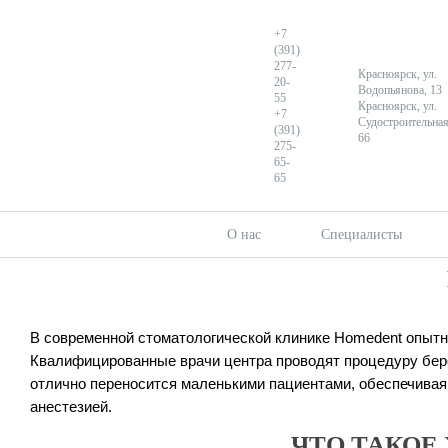
+7
(391)
277-
Красноярск, ул.
20-
Водопьянова, 13
55
Красноярск, ул.
+7
Судостроительная
(391)
66
275-
65-
?>
65
Главная
Услуги
Хирургия
Пластика уздечки губ и языка
О нас
Специалисты
В современной стоматологической клинике Homedent опыт
Квалифицированные врачи центра проводят процедуру береж
отлично переносится маленькими пациентами, обеспечивая
анестезией.
ЧТО ТАКОЕ 