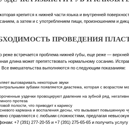
 которая крепится к нижней части языка и внутренней поверхнос
осанием, а затем и с употреблением пищи, произношением и дик
БХОДИМОСТЬ ПРОВЕДЕНИЯ ПЛАС
о реже встречается проблема нижней губы, еще реже — верхней.
чная длина может препятствовать нормальному сосанию. Исправле
в. Все вмешательства выполняются по следующим показаниям:
оляет выговаривать некоторые звуки
ентральными зубами появляется диастема, которая с возрастом мо
ороченные уздечки провоцируют давление на зубной ряд, негативно
емного протеза
овой полости, что приводит к кариесу
сневого кармана и воспаления десны, что вызывает повышенную чу
вно справляются с любыми сложностями, предлагая невысокую 
ам: +7 (391) 277-20-55 и +7 (391) 275-65-65 и получить услугу 