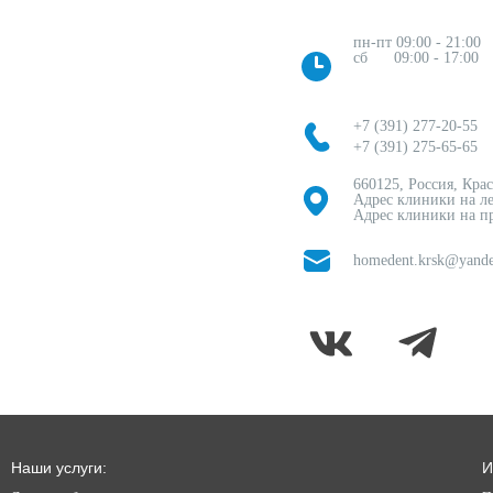
пн-пт 09:00 - 21:00
сб 09:00 - 17:00
+7 (391) 277-20-55
+7 (391) 275-65-65
660125, Россия, Кра
Адрес клиники на ле
Адрес клиники на пр
homedent.krsk@yande
Наши услуги:
И